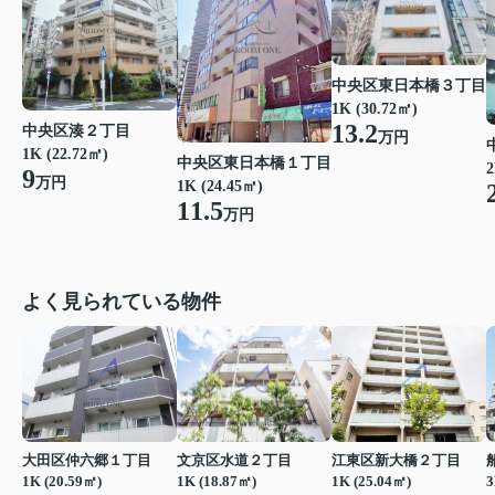
中央区東日本橋３丁目
1K (30.72㎡)
13.2
中央区湊２丁目
万円
1K (22.72㎡)
中央区東日本橋１丁目
2
9
万円
1K (24.45㎡)
11.5
万円
よく見られている物件
大田区仲六郷１丁目
文京区水道２丁目
江東区新大橋２丁目
1K (20.59㎡)
1K (18.87㎡)
1K (25.04㎡)
3