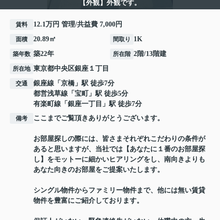
【外観】外観です。
12.1万円 管理/共益費 7,000円
賃料
20.89㎡
1K
面積
間取り
築22年
2階/13階建
築年数
所在階
東京都
中央区
銀座
１丁目
所在地
銀座線
「
京橋
」駅 徒歩7分
交通
都営浅草線
「
宝町
」駅 徒歩5分
有楽町線
「
銀座一丁目
」駅 徒歩7分
ここまでご覧頂きありがとうございます。
備考
お部屋探しの際には、皆さまそれぞれこだわりの条件が
あると思いますが、当社では【あなたに１番のお部屋探
し】をモットーに細かいヒアリングをし、南向きよりも
あなた向きのお部屋をご提案いたします。
シングル物件からファミリー物件まで、他には無い賃貸
物件を豊富にご紹介しております。