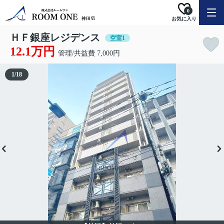
0
お気に入り
ＨＦ銀座レジデンス
空室1
12.1万円
管理/共益費 7,000円
1
/
18