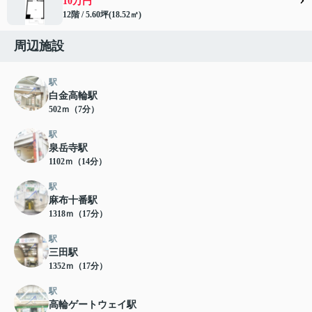
10万円
12階 / 5.60坪(18.52㎡)
周辺施設
駅
白金高輪駅
502ｍ（7分）
駅
泉岳寺駅
1102ｍ（14分）
駅
麻布十番駅
1318ｍ（17分）
駅
三田駅
1352ｍ（17分）
駅
高輪ゲートウェイ駅