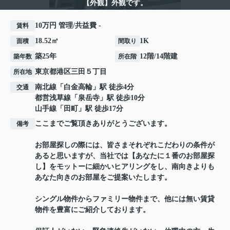
【外観】外観です。
10万円 管理/共益費 -
賃料
18.52㎡
1K
面積
間取り
築25年
12階/14階建
築年数
所在階
東京都
港区
三田
５丁目
所在地
南北線
「
白金高輪
」駅 徒歩4分
交通
都営浅草線
「
泉岳寺
」駅 徒歩10分
山手線
「
田町
」駅 徒歩17分
ここまでご覧頂きありがとうございます。
備考
お部屋探しの際には、皆さまそれぞれこだわりの条件が
あると思いますが、当社では【あなたに１番のお部屋探
し】をモットーに細かいヒアリングをし、南向きよりも
あなた向きのお部屋をご提案いたします。
シングル物件からファミリー物件まで、他には無い賃貸
物件を豊富にご紹介しております。