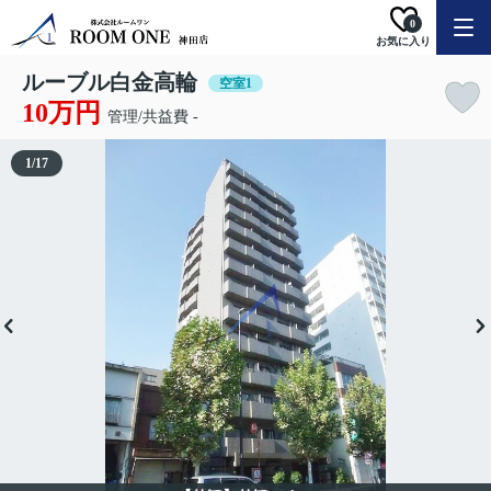
0
お気に入り
ルーブル白金高輪
空室1
10万円
管理/共益費 -
1
/
17