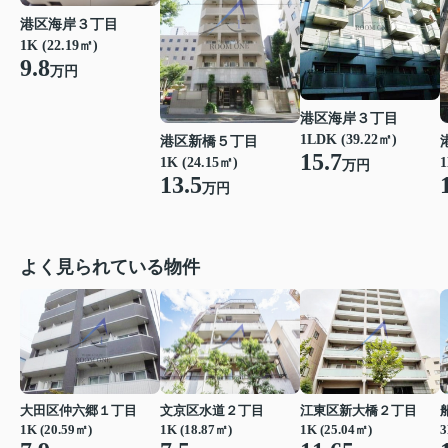
港区海岸３丁目
1K (22.19㎡)
9.8
万円
港区海岸３丁目
1LDK (39.22㎡)
港区新橋５丁目
15.7
1K (24.15㎡)
1
万円
13.5
万円
よく見られている物件
大田区仲六郷１丁目
文京区水道２丁目
江東区新大橋２丁目
1K (20.59㎡)
1K (18.87㎡)
1K (25.04㎡)
3