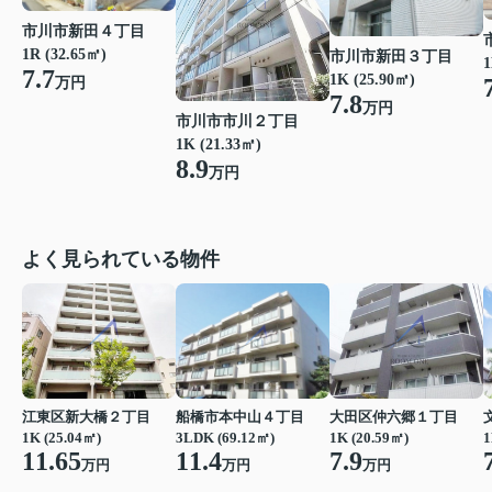
市川市新田４丁目
1R (32.65㎡)
市川市新田３丁目
1
7.7
1K (25.90㎡)
万円
7.8
万円
市川市市川２丁目
1K (21.33㎡)
8.9
万円
よく見られている物件
江東区新大橋２丁目
船橋市本中山４丁目
大田区仲六郷１丁目
1K (25.04㎡)
3LDK (69.12㎡)
1K (20.59㎡)
1
11.65
11.4
7.9
万円
万円
万円