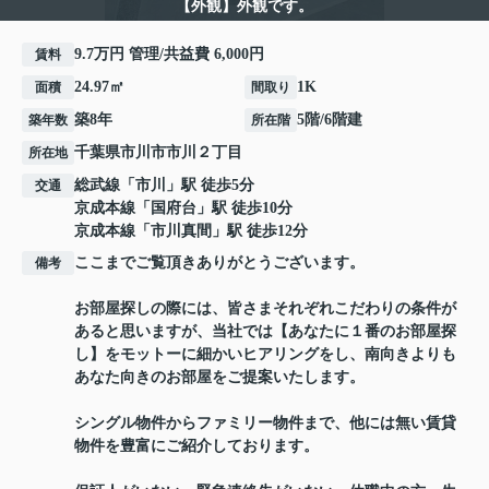
【外観】外観です。
9.7万円 管理/共益費 6,000円
賃料
24.97㎡
1K
面積
間取り
築8年
5階/6階建
築年数
所在階
千葉県
市川市
市川
２丁目
所在地
総武線
「
市川
」駅 徒歩5分
交通
京成本線
「
国府台
」駅 徒歩10分
京成本線
「
市川真間
」駅 徒歩12分
ここまでご覧頂きありがとうございます。
備考
お部屋探しの際には、皆さまそれぞれこだわりの条件が
あると思いますが、当社では【あなたに１番のお部屋探
し】をモットーに細かいヒアリングをし、南向きよりも
あなた向きのお部屋をご提案いたします。
シングル物件からファミリー物件まで、他には無い賃貸
物件を豊富にご紹介しております。