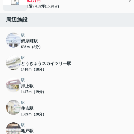
6.5万円
1階 / 4.59坪(15.20㎡)
周辺施設
駅
錦糸町駅
636ｍ（8分）
駅
とうきょうスカイツリー駅
1410ｍ（18分）
駅
押上駅
1447ｍ（19分）
駅
住吉駅
1589ｍ（20分）
駅
亀戸駅