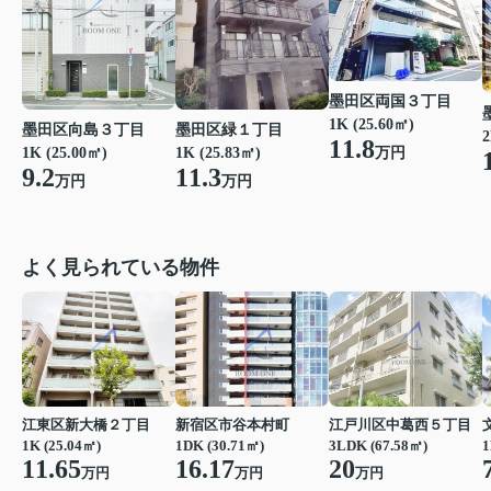
墨田区両国３丁目
1K (25.60㎡)
墨田区向島３丁目
墨田区緑１丁目
2
11.8
1K (25.00㎡)
1K (25.83㎡)
万円
9.2
11.3
万円
万円
よく見られている物件
江東区新大橋２丁目
新宿区市谷本村町
江戸川区中葛西５丁目
1K (25.04㎡)
1DK (30.71㎡)
3LDK (67.58㎡)
1
11.65
16.17
20
万円
万円
万円