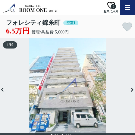
0
お気に入り
フォレシティ錦糸町
空室1
6.5万円
管理/共益費 5,000円
1
/
10