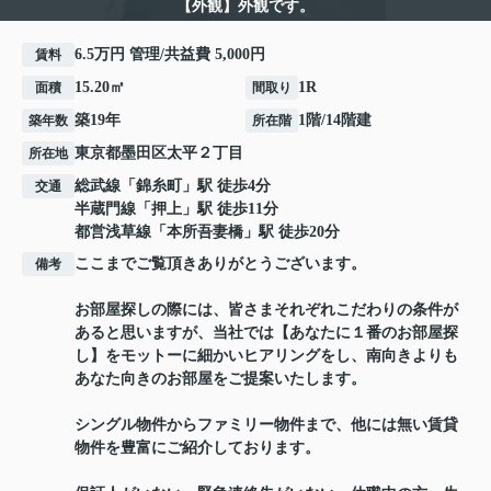
【外観】外観です。
6.5万円 管理/共益費 5,000円
賃料
15.20㎡
1R
面積
間取り
築19年
1階/14階建
築年数
所在階
東京都
墨田区
太平
２丁目
所在地
総武線
「
錦糸町
」駅 徒歩4分
交通
半蔵門線
「
押上
」駅 徒歩11分
都営浅草線
「
本所吾妻橋
」駅 徒歩20分
ここまでご覧頂きありがとうございます。
備考
お部屋探しの際には、皆さまそれぞれこだわりの条件が
あると思いますが、当社では【あなたに１番のお部屋探
し】をモットーに細かいヒアリングをし、南向きよりも
あなた向きのお部屋をご提案いたします。
シングル物件からファミリー物件まで、他には無い賃貸
物件を豊富にご紹介しております。