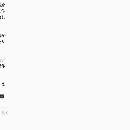
紹介
て仲
致し
名が
をサ
の手
収作
】ま
時間
の見方