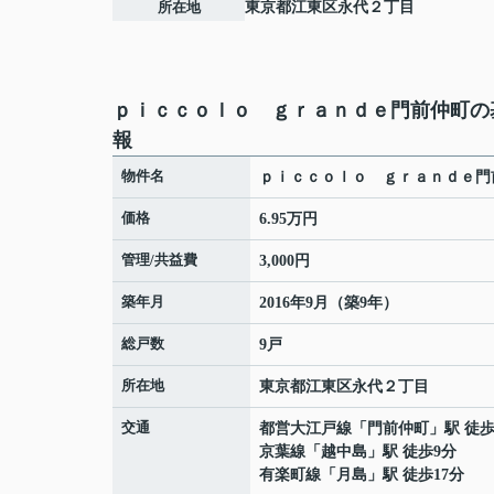
所在地
東京都
江東区
永代
２丁目
ｐｉｃｃｏｌｏ ｇｒａｎｄｅ門前仲町の
報
物件名
ｐｉｃｃｏｌｏ ｇｒａｎｄｅ門
価格
6.95万円
管理/共益費
3,000円
築年月
2016年9月（築9年）
総戸数
9戸
所在地
東京都
江東区
永代
２丁目
交通
都営大江戸線
「
門前仲町
」駅 徒歩
京葉線
「
越中島
」駅 徒歩9分
有楽町線
「
月島
」駅 徒歩17分