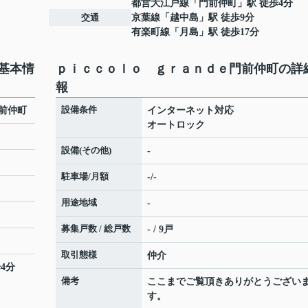
都営大江戸線
「
門前仲町
」駅 徒歩4分
交通
京葉線
「
越中島
」駅 徒歩9分
有楽町線
「
月島
」駅 徒歩17分
基本情
ｐｉｃｃｏｌｏ ｇｒａｎｄｅ門前仲町の詳
報
設備条件
前仲町
インターネット対応
オートロック
設備(その他)
-
駐車場/月額
-/-
用途地域
-
募集戸数 / 総戸数
- / 9戸
取引態様
仲介
4分
備考
ここまでご覧頂きありがとうござい
す。