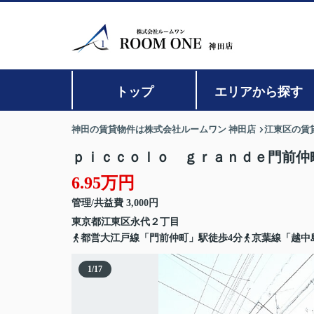
トップ
エリアから探す
神田の賃貸物件は株式会社ルームワン 神田店
江東区の賃
ｐｉｃｃｏｌｏ ｇｒａｎｄｅ門前仲
6.95万円
管理/共益費 3,000円
東京都
江東区
永代
２丁目
都営大江戸線「門前仲町」駅徒歩4分
京葉線「越中
1
/
17