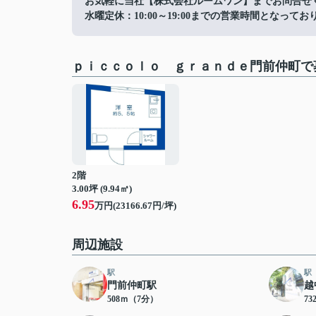
お気軽に当社【株式会社ルームワン】までお問合せ
水曜定休：10:00～19:00までの営業時間となってお
ｐｉｃｃｏｌｏ ｇｒａｎｄｅ門前仲町で
2階
3.00坪 (9.94㎡)
6.95
万円(23166.67円/坪)
周辺施設
駅
駅
門前仲町駅
越
508ｍ（7分）
7