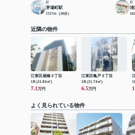
駅
駅
茅場町駅
清
1537ｍ（20分）
16
近隣の物件
江東区扇橋３丁目
江東区亀戸３丁目
1R (11.84㎡)
1R (11.74㎡)
1
7.1
6.5
1
万円
万円
よく見られている物件