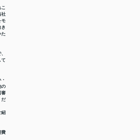
れこ
当社
をモ
向き
いた
で、
して
い・
他の
居審
くだ
ご紹
期費