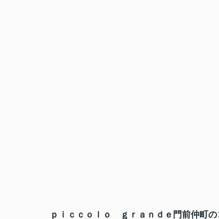
ｐｉｃｃｏｌｏ ｇｒａｎｄｅ門前仲町のコ