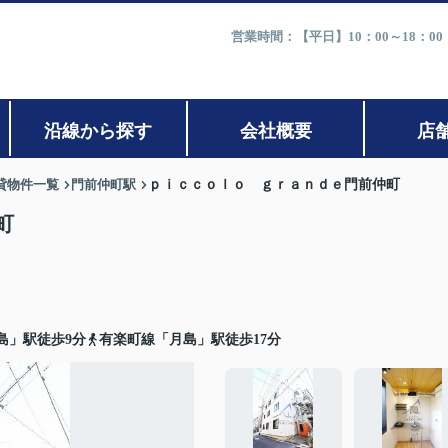
営業時間：【平日】10：00～18：0
沿線から探す
会社概要
店
貸物件一覧
門前仲町駅
ｐｉｃｃｏｌｏ ｇｒａｎｄｅ門前仲町
町
島」駅徒歩9分
有楽町線「月島」駅徒歩17分