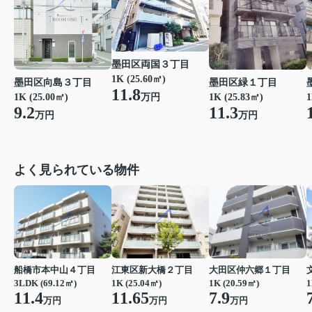
墨田区両国３丁目
1K (25.60㎡)
墨田区向島３丁目
墨田区緑１丁目
11.8
1K (25.00㎡)
1
1K (25.83㎡)
万円
9.2
11.3
万円
万円
よく見られている物件
船橋市本中山４丁目
江東区新大橋２丁目
大田区仲六郷１丁目
3LDK (69.12㎡)
1K (25.04㎡)
1K (20.59㎡)
1
11.4
11.65
7.9
万円
万円
万円