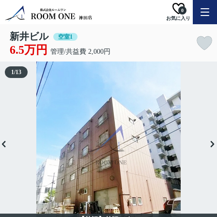
0
お気に入り
新井ビル
空室1
6.5万円
管理/共益費 2,000円
1
/
13