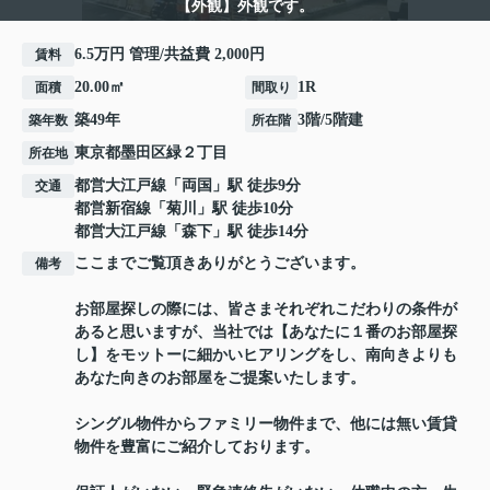
【外観】外観です。
6.5万円 管理/共益費 2,000円
賃料
20.00㎡
1R
面積
間取り
築49年
3階/5階建
築年数
所在階
東京都
墨田区
緑
２丁目
所在地
都営大江戸線
「
両国
」駅 徒歩9分
交通
都営新宿線
「
菊川
」駅 徒歩10分
都営大江戸線
「
森下
」駅 徒歩14分
ここまでご覧頂きありがとうございます。
備考
お部屋探しの際には、皆さまそれぞれこだわりの条件が
あると思いますが、当社では【あなたに１番のお部屋探
し】をモットーに細かいヒアリングをし、南向きよりも
あなた向きのお部屋をご提案いたします。
シングル物件からファミリー物件まで、他には無い賃貸
物件を豊富にご紹介しております。