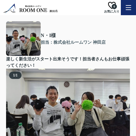
0
お気に入り
N・I様
担当：株式会社ルームワン 神田店
楽しく新生活がスタート出来そうです！担当者さんもお仕事頑張
ってください！
1
/
1