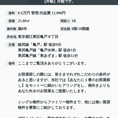
【外観】外観です。
8.6万円 管理/共益費 12,000円
賃料
25.80㎡
1K
面積
間取り
築8年
8階/10階建
築年数
所在階
東京都
江東区
亀戸
８丁目
所在地
総武線
「
亀戸
」駅 徒歩9分
交通
東武亀戸線
「
亀戸水神
」駅 徒歩1分
東武亀戸線
「
東あずま
」駅 徒歩12分
ここまでご覧頂きありがとうございます。
備考
お部屋探しの際には、皆さまそれぞれこだわりの条件が
あると思いますが、当社では【あなたに１番のお部屋探
し】をモットーに細かいヒアリングをし、南向きよりも
あなた向きのお部屋をご提案いたします。
シングル物件からファミリー物件まで、他には無い賃貸
物件を豊富にご紹介しております。