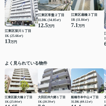
江東区扇橋３丁目
江東区常盤２丁目
1R (11.84㎡)
1LDK (34.05㎡)
7.1
12.5
万円
万円
江東区深川１丁目
1K (25.66㎡)
1
13
万円
よく見られている物件
江東区新大橋２丁目
大田区仲六郷１丁目
船橋市本中山４丁目
1K (25.04㎡)
1K (20.59㎡)
3LDK (69.12㎡)
1