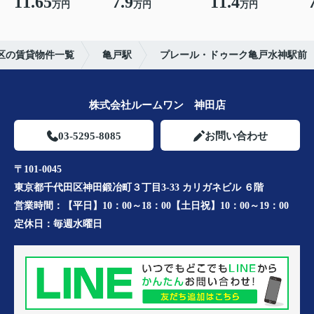
11.65
7.9
11.4
万円
万円
万円
区の賃貸物件一覧
亀戸駅
プレール・ドゥーク亀戸水神駅前
株式会社ルームワン 神田店
03-5295-8085
お問い合わせ
〒101-0045
東京都千代田区神田鍛冶町３丁目3-33 カリガネビル ６階
営業時間：
【平日】10：00～18：00【土日祝】10：00～19：00
定休日：
毎週水曜日