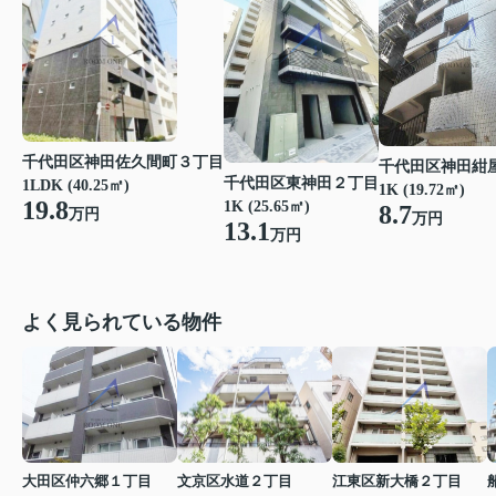
千代田区神田佐久間町３丁目
千代田区神田紺
千代田区東神田２丁目
1LDK (40.25㎡)
1K (19.72㎡)
19.8
1K (25.65㎡)
8.7
万円
万円
13.1
万円
よく見られている物件
大田区仲六郷１丁目
文京区水道２丁目
江東区新大橋２丁目