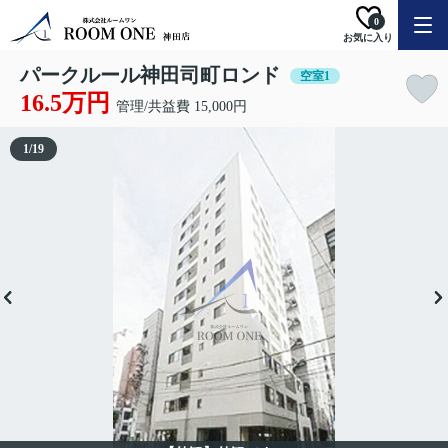
0
お気に入り
パークルール神田司町ロンド
空室1
16.5万円
管理/共益費 15,000円
1
/
19