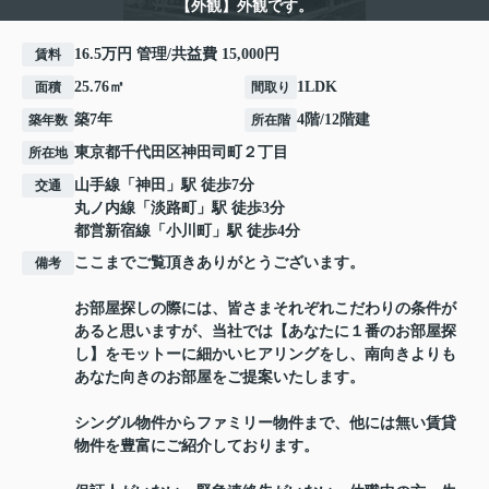
【外観】外観です。
16.5万円 管理/共益費 15,000円
賃料
25.76㎡
1LDK
面積
間取り
築7年
4階/12階建
築年数
所在階
東京都
千代田区
神田司町
２丁目
所在地
山手線
「
神田
」駅 徒歩7分
交通
丸ノ内線
「
淡路町
」駅 徒歩3分
都営新宿線
「
小川町
」駅 徒歩4分
ここまでご覧頂きありがとうございます。
備考
お部屋探しの際には、皆さまそれぞれこだわりの条件が
あると思いますが、当社では【あなたに１番のお部屋探
し】をモットーに細かいヒアリングをし、南向きよりも
あなた向きのお部屋をご提案いたします。
シングル物件からファミリー物件まで、他には無い賃貸
物件を豊富にご紹介しております。