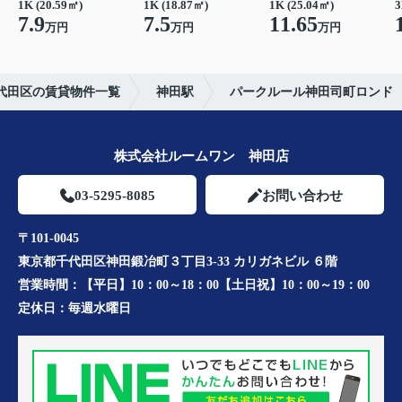
1K (20.59㎡)
1K (18.87㎡)
1K (25.04㎡)
3
7.9
7.5
11.65
万円
万円
万円
代田区の賃貸物件一覧
神田駅
パークルール神田司町ロンド
株式会社ルームワン 神田店
03-5295-8085
お問い合わせ
〒101-0045
東京都千代田区神田鍛冶町３丁目3-33 カリガネビル ６階
営業時間：
【平日】10：00～18：00【土日祝】10：00～19：00
定休日：
毎週水曜日