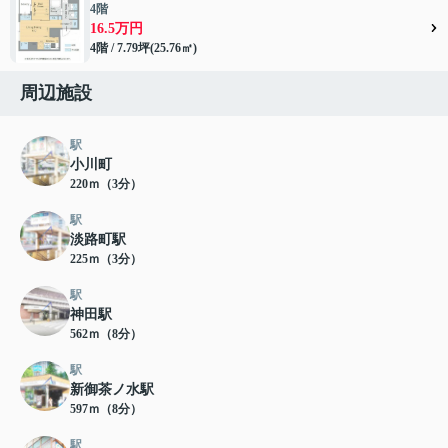
4階
16.5万円
4階 / 7.79坪(25.76㎡)
周辺施設
駅
小川町
220ｍ（3分）
駅
淡路町駅
225ｍ（3分）
駅
神田駅
562ｍ（8分）
駅
新御茶ノ水駅
597ｍ（8分）
駅