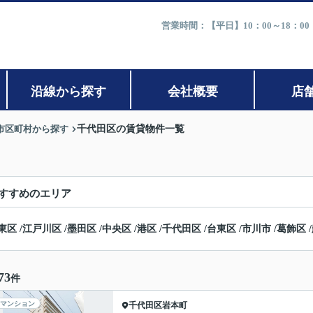
営業時間：【平日】10：00～18：0
沿線から探す
会社概要
店
市区町村から探す
千代田区の賃貸物件一覧
すすめのエリア
東区
/
江戸川区
/
墨田区
/
中央区
/
港区
/
千代田区
/
台東区
/
市川市
/
葛飾区
/
73
件
マンション
千代田区
岩本町