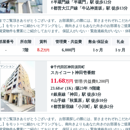
半蔵門線
「
半蔵門
」駅 徒歩12分
都営大江戸線
「
牛込神楽坂
」駅 徒歩13分
ありがとうございます。 お部屋探しの際には、皆さまそれぞれこだわりの条件があると思いますが、当社では【あなたに１番のお部
】をモットーに細かいヒアリングをし、南向きよりもあなた向きのお部屋をご提案いたします。 シングル物件からファミ
無い賃貸物件を豊富にご紹介しております。 保証人がいない・緊急連
部屋番号
所在階
賃料
管理費・共益費
敷金/保証金
礼金
8.2
-
7階
6,000円
1ヶ月
1ヶ月
万円
マンション
千代田区
神田須田町
スカイコート神田壱番館
11.68
万円
管理/共益費8,200円
23.68㎡ (1K) /築23年 /9階建
銀座線
「
神田
」駅 徒歩3分
山手線
「
秋葉原
」駅 徒歩10分
都営新宿線
「
小川町
」駅 徒歩2分
ありがとうございます。 お部屋探しの際には、皆さまそれぞれこだわりの条件があると思いますが、当社では【あなたに１番のお部
】をモットーに細かいヒアリングをし、南向きよりもあなた向きのお部屋をご提案いたします。 シングル物件からファミ
無い賃貸物件を豊富にご紹介しております。 保証人がいない・緊急連