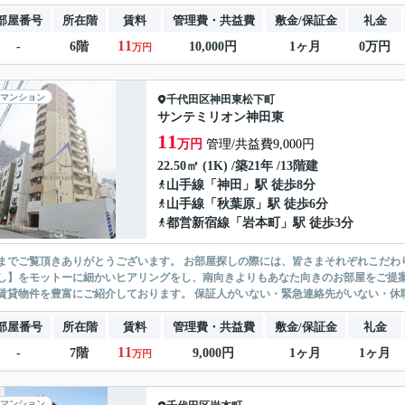
部屋番号
所在階
賃料
管理費・共益費
敷金/保証金
礼金
11
-
6階
10,000円
1ヶ月
0万円
万円
マンション
千代田区
神田東松下町
サンテミリオン神田東
11
万円
管理/共益費9,000円
22.50㎡ (1K) /築21年 /13階建
山手線
「
神田
」駅 徒歩8分
山手線
「
秋葉原
」駅 徒歩6分
都営新宿線
「
岩本町
」駅 徒歩3分
ありがとうございます。 お部屋探しの際には、皆さまそれぞれこだわりの条件があると思いますが、当社では【あなたに１番のお部
】をモットーに細かいヒアリングをし、南向きよりもあなた向きのお部屋をご提案いたします。 シングル物件からファミ
無い賃貸物件を豊富にご紹介しております。 保証人がいない・緊急連
部屋番号
所在階
賃料
管理費・共益費
敷金/保証金
礼金
11
-
7階
9,000円
1ヶ月
1ヶ月
万円
マンション