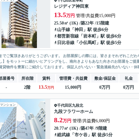
千代田区
岩本町
レジディア神田東
13.5
万円
管理/共益費15,000円
25.50㎡ (1K) /築22年 /15階建
山手線
「
神田
」駅 徒歩6分
都営新宿線
「
岩本町
」駅 徒歩6分
日比谷線
「
小伝馬町
」駅 徒歩5分
ありがとうございます。 お部屋探しの際には、皆さまそれぞれこだわりの条件があると思いますが、当社では【あなたに１番のお部
】をモットーに細かいヒアリングをし、南向きよりもあなた向きのお部屋をご提案いたします。 シングル物件からファミ
無い賃貸物件を豊富にご紹介しております。 保証人がいない・緊急連
部屋番号
所在階
賃料
管理費・共益費
敷金/保証金
礼金
13.5
-
2階
15,000円
0万円
0万円
万円
マンション
千代田区
九段北
九段フラワーホーム
8.2
万円
管理/共益費6,000円
20.77㎡ (1K) /築47年 /9階建
総武線
「
市ケ谷
」駅 徒歩5分