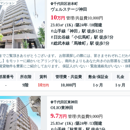
マンション
千代田区
岩本町
ヴェルステージ神田
10
万円
管理/共益費10,000円
23.03㎡ (1K) /築24年 /10階建
山手線
「
神田
」駅 徒歩12分
日比谷線
「
小伝馬町
」駅 徒歩7分
総武本線
「
馬喰町
」駅 徒歩7分
ありがとうございます。 お部屋探しの際には、皆さまそれぞれこだわりの条件があると思いますが、当社では【あなたに１番のお部
】をモットーに細かいヒアリングをし、南向きよりもあなた向きのお部屋をご提案いたします。 シングル物件からファミ
無い賃貸物件を豊富にご紹介しております。 保証人がいない・緊急連
部屋番号
所在階
賃料
管理費・共益費
敷金/保証金
礼金
10
-
9階
10,000円
1ヶ月
1ヶ月
万円
マンション
千代田区
東神田
OLIO東神田
9.7
万円
管理/共益費9,000円
25.83㎡ (1K) /築24年 /13階建
山手線
「
秋葉原
」駅 徒歩7分