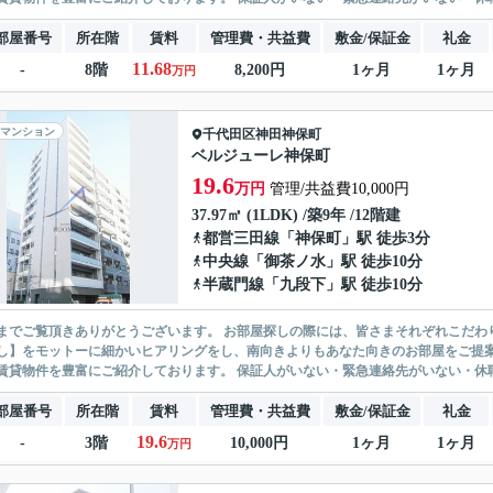
部屋番号
所在階
賃料
管理費・共益費
敷金/保証金
礼金
11.68
-
8階
8,200円
1ヶ月
1ヶ月
万円
マンション
千代田区
神田神保町
ベルジューレ神保町
19.6
万円
管理/共益費10,000円
37.97㎡ (1LDK) /築9年 /12階建
都営三田線
「
神保町
」駅 徒歩3分
中央線
「
御茶ノ水
」駅 徒歩10分
半蔵門線
「
九段下
」駅 徒歩10分
ありがとうございます。 お部屋探しの際には、皆さまそれぞれこだわりの条件があると思いますが、当社では【あなたに１番のお部
】をモットーに細かいヒアリングをし、南向きよりもあなた向きのお部屋をご提案いたします。 シングル物件からファミ
無い賃貸物件を豊富にご紹介しております。 保証人がいない・緊急連
部屋番号
所在階
賃料
管理費・共益費
敷金/保証金
礼金
19.6
-
3階
10,000円
1ヶ月
1ヶ月
万円