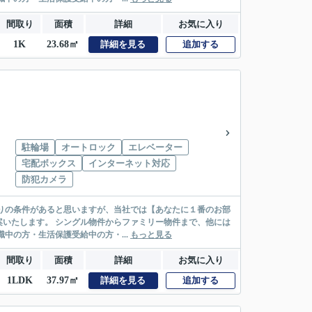
間取り
面積
詳細
お気に入り
1K
23.68㎡
詳細を見る
追加する
駐輪場
オートロック
エレベーター
宅配ボックス
インターネット対応
防犯カメラ
リー物件まで、他には
絡先がいない・休職中の方・生活保護受給中の方・...
もっと見る
間取り
面積
詳細
お気に入り
1LDK
37.97㎡
詳細を見る
追加する