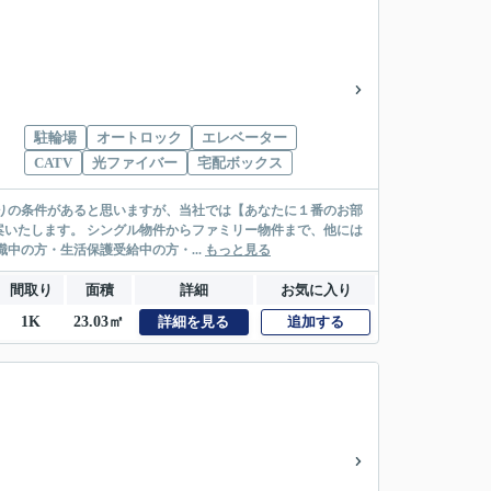
駐輪場
オートロック
エレベーター
CATV
光ファイバー
宅配ボックス
リー物件まで、他には
絡先がいない・休職中の方・生活保護受給中の方・...
もっと見る
間取り
面積
詳細
お気に入り
1K
23.03㎡
詳細を見る
追加する