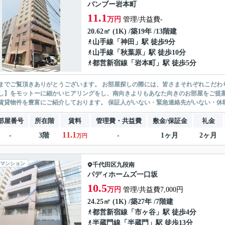
バンブー岩本町
11.1
万円
管理/共益費-
20.62㎡ (1K) /築19年 /13階建
山手線
「
神田
」駅 徒歩9分
山手線
「
秋葉原
」駅 徒歩10分
都営新宿線
「
岩本町
」駅 徒歩5分
ありがとうございます。 お部屋探しの際には、皆さまそれぞれこだわりの条件があると思いますが、当社では【あなたに１番のお部
】をモットーに細かいヒアリングをし、南向きよりもあなた向きのお部屋をご提案いたします。 シングル物件からファミ
無い賃貸物件を豊富にご紹介しております。 保証人がいない・緊急連
部屋番号
所在階
賃料
管理費・共益費
敷金/保証金
礼金
11.1
-
3階
-
1ヶ月
2ヶ月
万円
マンション
千代田区
九段南
パディホームズ一口坂
10.5
万円
管理/共益費7,000円
24.25㎡ (1K) /築27年 /7階建
都営新宿線
「
市ヶ谷
」駅 徒歩4分
半蔵門線
「
半蔵門
」駅 徒歩13分