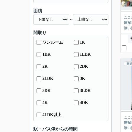
面積
ここまでご覧頂き
～
屋探し
間取り
ワンルーム
1K
1DK
1LDK
賃貸
2K
2DK
2LDK
3K
3DK
3LDK
4K
4DK
4LDK以上
ここまでご覧頂き
屋探し
駅・バス停からの時間