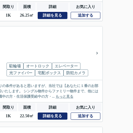
間取り
面積
詳細
お気に入り
1K
26.25㎡
詳細を見る
追加する
駐輪場
オートロック
エレベーター
光ファイバー
宅配ボックス
防犯カメラ
リー物件まで、他には
絡先がいない・休職中の方・生活保護受給中の方・...
もっと見る
間取り
面積
詳細
お気に入り
1K
22.50㎡
詳細を見る
追加する