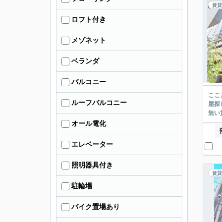
賃貸
ロフト付き
メゾネット
ベランダ
バルコニー
ここまでご覧頂き
ルーフバルコニー
屋探し
オール電化
エレベーター
照明器具付き
賃貸
駐輪場
バイク置場あり