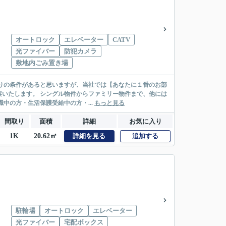
オートロック
エレベーター
CATV
光ファイバー
防犯カメラ
敷地内ごみ置き場
リー物件まで、他には
絡先がいない・休職中の方・生活保護受給中の方・...
もっと見る
間取り
面積
詳細
お気に入り
1K
20.62㎡
詳細を見る
追加する
駐輪場
オートロック
エレベーター
光ファイバー
宅配ボックス