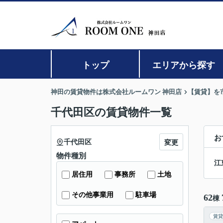
トップ
エリアから探す
神田の賃貸物件は株式会社ルームワン 神田店
【賃貸】を
千代田区の賃貸物件一覧
お
千代田区
変更
物件種別
江
居住用
事務所
土地
その他事業用
駐車場
62
棟
賃貸