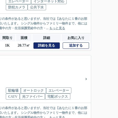
エレベーター
インターネット対応
防犯カメラ
公共下水
リー物件まで、他には
絡先がいない・休職中の方・生活保護受給中の方・...
もっと見る
間取り
面積
詳細
お気に入り
1K
20.77㎡
詳細を見る
追加する
駐輪場
オートロック
エレベーター
CATV
光ファイバー
宅配ボックス
リー物件まで、他には
絡先がいない・休職中の方・生活保護受給中の方・...
もっと見る