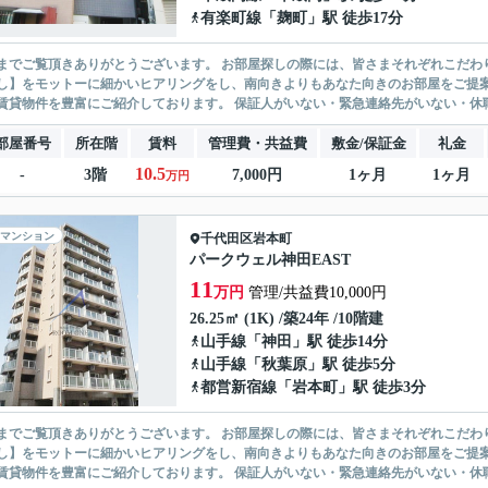
有楽町線
「
麹町
」駅 徒歩17分
ありがとうございます。 お部屋探しの際には、皆さまそれぞれこだわりの条件があると思いますが、当社では【あなたに１番のお部
】をモットーに細かいヒアリングをし、南向きよりもあなた向きのお部屋をご提案いたします。 シングル物件からファミ
無い賃貸物件を豊富にご紹介しております。 保証人がいない・緊急連
部屋番号
所在階
賃料
管理費・共益費
敷金/保証金
礼金
10.5
-
3階
7,000円
1ヶ月
1ヶ月
万円
マンション
千代田区
岩本町
パークウェル神田EAST
11
万円
管理/共益費10,000円
26.25㎡ (1K) /築24年 /10階建
山手線
「
神田
」駅 徒歩14分
山手線
「
秋葉原
」駅 徒歩5分
都営新宿線
「
岩本町
」駅 徒歩3分
ありがとうございます。 お部屋探しの際には、皆さまそれぞれこだわりの条件があると思いますが、当社では【あなたに１番のお部
】をモットーに細かいヒアリングをし、南向きよりもあなた向きのお部屋をご提案いたします。 シングル物件からファミ
無い賃貸物件を豊富にご紹介しております。 保証人がいない・緊急連