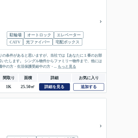
駐輪場
オートロック
エレベーター
CATV
光ファイバー
宅配ボックス
リー物件まで、他には
絡先がいない・休職中の方・生活保護受給中の方・...
もっと見る
間取り
面積
詳細
お気に入り
1K
25.50㎡
詳細を見る
追加する