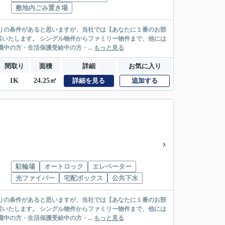
敷地内ごみ置き場
リー物件まで、他には
絡先がいない・休職中の方・生活保護受給中の方・...
もっと見る
間取り
面積
詳細
お気に入り
1K
24.25㎡
詳細を見る
追加する
駐輪場
オートロック
エレベーター
光ファイバー
宅配ボックス
公共下水
リー物件まで、他には
絡先がいない・休職中の方・生活保護受給中の方・...
もっと見る