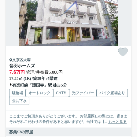
文京区大塚
音羽ホームズ
7.6
万円
管理/共益費5,000円
17.55㎡ (1R) /築39年 /4階建
有楽町線「護国寺」駅 徒歩5分
駐輪場
オートロック
CATV
光ファイバー
バイク置場あり
公共下水
ここまでご覧頂きありがとうございます。 お部屋探しの際には、皆さま
それぞれこだわりの条件があると思いますが、当社では【...
もっと見る
募集中の部屋