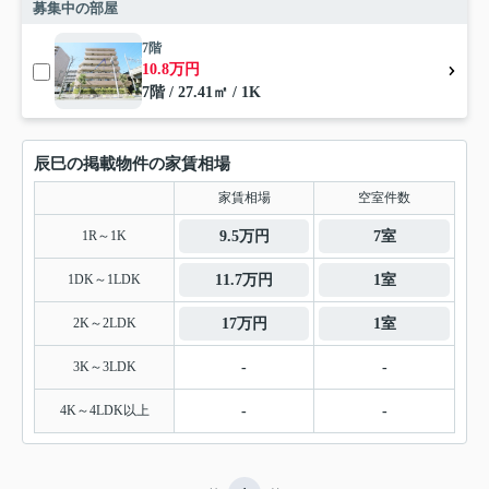
募集中の部屋
7階
10.8万円
7階 / 27.41㎡ / 1K
辰巳の掲載物件の家賃相場
家賃相場
空室件数
1R～1K
9.5万円
7室
1DK～1LDK
11.7万円
1室
2K～2LDK
17万円
1室
3K～3LDK
-
-
4K～4LDK以上
-
-