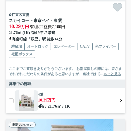
江東区東雲
スカイコート東京ベイ・東雲
10.29
万円
管理/共益費7,100円
21.76㎡ (1K) /築19年 /5階建
有楽町線「辰巳」駅 徒歩14分
駐輪場
オートロック
エレベーター
CATV
光ファイバー
宅配ボックス
ここまでご覧頂きありがとうございます。 お部屋探しの際には、皆さま
それぞれこだわりの条件があると思いますが、当社では【...
もっと見る
募集中の部屋
4階
10.29万円
4階 / 21.76㎡ / 1K
賃貸マンション