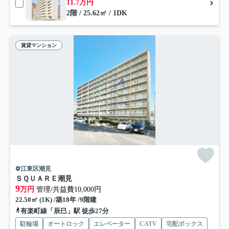
11.7万円
2階 / 25.62㎡ / 1DK
賃貸マンション
江東区潮見
ＳＱＵＡＲＥ潮見
9
万円
管理/共益費10,000円
22.50㎡ (1K) /築18年 /9階建
有楽町線「辰巳」駅 徒歩27分
駐輪場
オートロック
エレベーター
CATV
宅配ボックス