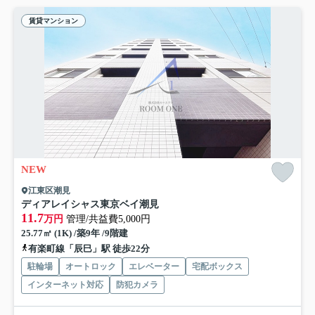
賃貸マンション
NEW
江東区潮見
ディアレイシャス東京ベイ潮見
11.7
万円
管理/共益費5,000円
25.77㎡ (1K) /築9年 /9階建
有楽町線「辰巳」駅 徒歩22分
駐輪場
オートロック
エレベーター
宅配ボックス
インターネット対応
防犯カメラ