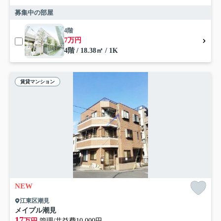
募集中の部屋
4階
7万円
4階 / 18.38㎡ / 1K
賃貸マンション
NEW
江東区潮見
メイプル潮見
17
万円
管理/共益費10,000円