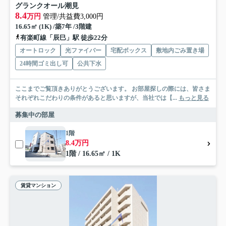
グランクオール潮見
8.4
万円
管理/共益費3,000円
16.65㎡ (1K) /築7年 /3階建
有楽町線「辰巳」駅 徒歩22分
オートロック
光ファイバー
宅配ボックス
敷地内ごみ置き場
24時間ゴミ出し可
公共下水
ここまでご覧頂きありがとうございます。 お部屋探しの際には、皆さま
それぞれこだわりの条件があると思いますが、当社では【...
もっと見る
募集中の部屋
1階
8.4万円
1階 / 16.65㎡ / 1K
賃貸マンション