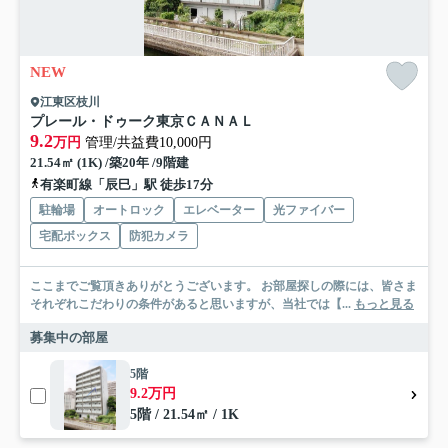
NEW
江東区枝川
プレール・ドゥーク東京ＣＡＮＡＬ
9.2
万円
管理/共益費10,000円
21.54㎡ (1K) /築20年 /9階建
有楽町線「辰巳」駅 徒歩17分
駐輪場
オートロック
エレベーター
光ファイバー
宅配ボックス
防犯カメラ
ここまでご覧頂きありがとうございます。 お部屋探しの際には、皆さま
それぞれこだわりの条件があると思いますが、当社では【...
もっと見る
募集中の部屋
5階
9.2万円
5階 / 21.54㎡ / 1K