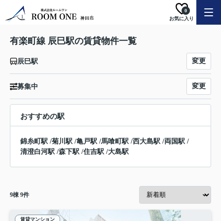
0
お気に入り
有楽町線 辰巳駅の賃貸物件一覧
変更
辰巳駅
変更
募集中
おすすめの駅
錦糸町駅
/
菊川駅
/
亀戸駅
/
馬喰町駅
/
西大島駅
/
両国駅
/
清澄白河駅
/
森下駅
/
住吉駅
/
大島駅
9
棟
9
件
賃貸マンション