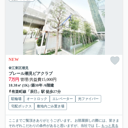
NEW
江東区潮見
プレール潮見ピアクラブ
7
万円
管理/共益費15,000円
18.38㎡ (1K) /築30年 /6階建
有楽町線「辰巳」駅 徒歩27分
駐輪場
オートロック
エレベーター
光ファイバー
宅配ボックス
敷地内ごみ置き場
ここまでご覧頂きありがとうございます。 お部屋探しの際には、皆さま
それぞれこだわりの条件があると思いますが、当社では【...
もっと見る