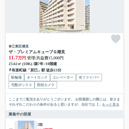
江東区潮見
ザ・プレミアムキューブＧ潮見
11.7
万円
管理/共益費15,000円
25.62㎡ (1DK) /築7年 /10階建
有楽町線「辰巳」駅 徒歩23分
駐輪場
オートロック
エレベーター
光ファイバー
宅配ボックス
防犯カメラ
ここまでご覧頂きありがとうございます。 お部屋探しの際には、皆さま
それぞれこだわりの条件があると思いますが、当社では【...
もっと見る
募集中の部屋
2階