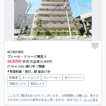
江東区潮見
プレール・ドゥーク潮見Ⅱ
10.8
万円
管理/共益費10,000円
27.41㎡ (1K) /築13年 /7階建
有楽町線「辰巳」駅 徒歩27分
駐輪場
オートロック
エレベーター
光ファイバー
宅配ボックス
防犯カメラ
ここまでご覧頂きありがとうございます。 お部屋探しの際には、皆さま
それぞれこだわりの条件があると思いますが、当社では【...
もっと見る