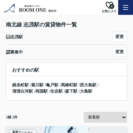
0
お気に入り
南北線 志茂駅の賃貸物件一覧
変更
志茂駅
変更
募集中
おすすめの駅
錦糸町駅
/
菊川駅
/
亀戸駅
/
馬喰町駅
/
西大島駅
/
清澄白河駅
/
両国駅
/
住吉駅
/
森下駅
/
大島駅
2
棟
2
件
賃貸マンション