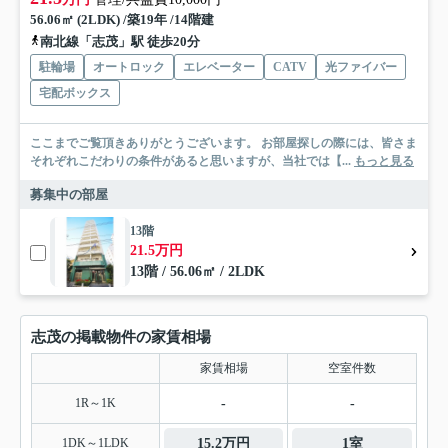
56.06㎡ (2LDK) /築19年 /14階建
南北線「志茂」駅 徒歩20分
駐輪場
オートロック
エレベーター
CATV
光ファイバー
宅配ボックス
ここまでご覧頂きありがとうございます。 お部屋探しの際には、皆さま
それぞれこだわりの条件があると思いますが、当社では【...
もっと見る
募集中の部屋
13階
21.5万円
13階 / 56.06㎡ / 2LDK
志茂の掲載物件の家賃相場
家賃相場
空室件数
1R～1K
-
-
1DK～1LDK
15.2万円
1室