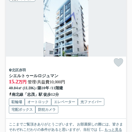
北区赤羽
シエルトゥールロジュマン
15.2
万円
管理/共益費10,000円
40.04㎡ (1LDK) /築10年 /11階建
南北線「志茂」駅 徒歩12分
駐輪場
オートロック
エレベーター
光ファイバー
宅配ボックス
防犯カメラ
ここまでご覧頂きありがとうございます。 お部屋探しの際には、皆さま
それぞれこだわりの条件があると思いますが、当社では【...
もっと見る