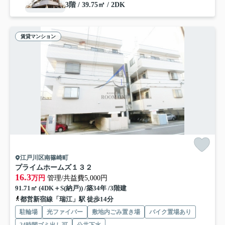
3階 / 39.75㎡ / 2DK
賃貸マンション
江戸川区南篠崎町
プライムホームズ１３２
16.3
万円
管理/共益費5,000円
91.71㎡ (4DK＋S(納戸)) /築34年 /3階建
都営新宿線「瑞江」駅 徒歩14分
駐輪場
光ファイバー
敷地内ごみ置き場
バイク置場あり