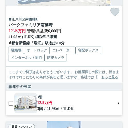
江戸川区南篠崎町
パークファミリア南篠崎
12.5
万円
管理/共益費6,000円
41.98㎡ (1LDK) /築3年 /5階建
都営新宿線「瑞江」駅 徒歩10分
駐輪場
オートロック
エレベーター
宅配ボックス
インターネット対応
防犯カメラ
ここまでご覧頂きありがとうございます。 お部屋探しの際には、皆さま
それぞれこだわりの条件があると思いますが、当社では【...
もっと見る
募集中の部屋
3階
12.5万円
3階 / 41.98㎡ / 1LDK
賃貸マンション