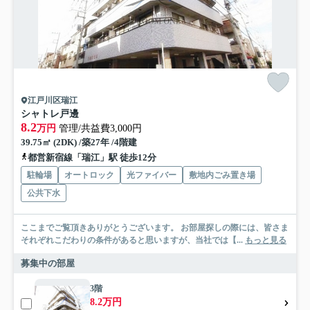
江戸川区瑞江
シャトレ戸邊
8.2
万円
管理/共益費3,000円
39.75㎡ (2DK) /築27年 /4階建
都営新宿線「瑞江」駅 徒歩12分
駐輪場
オートロック
光ファイバー
敷地内ごみ置き場
公共下水
ここまでご覧頂きありがとうございます。 お部屋探しの際には、皆さま
それぞれこだわりの条件があると思いますが、当社では【...
もっと見る
募集中の部屋
3階
8.2万円