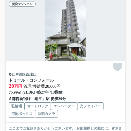
賃貸マンション
江戸川区西瑞江
ドミール・コンフォール
20
万円
管理/共益費20,000円
75.99㎡ (2LDK) /築27年 /13階建
都営新宿線「瑞江」駅 徒歩29分
駐輪場
オートロック
エレベーター
光ファイバー
宅配ボックス
防犯カメラ
ここまでご覧頂きありがとうございます。 お部屋探しの際には、皆さま