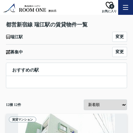
0
お気に入り
都営新宿線 瑞江駅の賃貸物件一覧
変更
瑞江駅
変更
募集中
おすすめの駅
12
棟
12
件
賃貸マンション