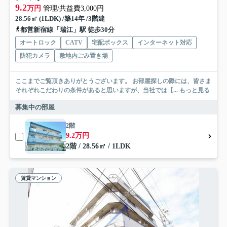
9.2
万円
管理/共益費3,000円
28.56㎡ (1LDK) /築14年 /3階建
都営新宿線「瑞江」駅 徒歩30分
オートロック
CATV
宅配ボックス
インターネット対応
防犯カメラ
敷地内ごみ置き場
ここまでご覧頂きありがとうございます。 お部屋探しの際には、皆さま
それぞれこだわりの条件があると思いますが、当社では【...
もっと見る
募集中の部屋
2階
9.2万円
2階 / 28.56㎡ / 1LDK
賃貸マンション