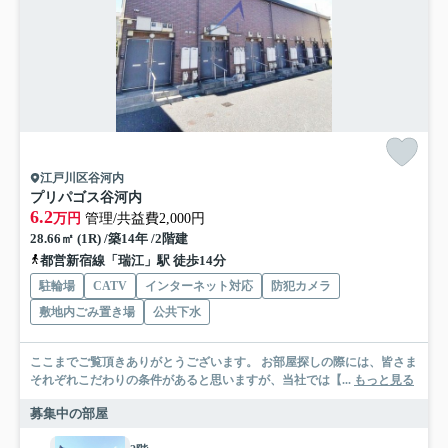
江戸川区谷河内
プリパゴス谷河内
6.2
万円
管理/共益費2,000円
28.66㎡ (1R) /築14年 /2階建
都営新宿線「瑞江」駅 徒歩14分
駐輪場
CATV
インターネット対応
防犯カメラ
敷地内ごみ置き場
公共下水
ここまでご覧頂きありがとうございます。 お部屋探しの際には、皆さま
それぞれこだわりの条件があると思いますが、当社では【...
もっと見る
募集中の部屋