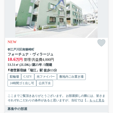
NEW
江戸川区南篠崎町
フォーチュナ・ヴィラージュ
10.6
万円
管理/共益費4,000円
53.51㎡ (2LDK) /築25年 /3階建
都営新宿線「瑞江」駅 徒歩13分
駐輪場
CATV
光ファイバー
敷地内ごみ置き場
24時間ゴミ出し可
公共下水
ここまでご覧頂きありがとうございます。 お部屋探しの際には、皆さま
それぞれこだわりの条件があると思いますが、当社では【...
もっと見る
募集中の部屋