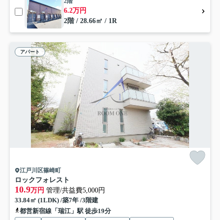
2階
6.2万円
2階 / 28.66㎡ / 1R
アパート
江戸川区篠崎町
ロックフォレスト
10.9
万円
管理/共益費5,000円
33.84㎡ (1LDK) /築7年 /3階建
都営新宿線「瑞江」駅 徒歩19分