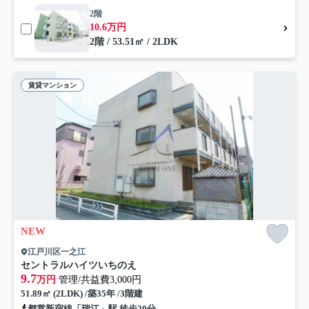
2階
10.6万円
2階 / 53.51㎡ / 2LDK
賃貸マンション
NEW
江戸川区一之江
セントラルハイツいちのえ
9.7
万円
管理/共益費3,000円
51.89㎡ (2LDK) /築35年 /3階建
都営新宿線「瑞江」駅 徒歩20分