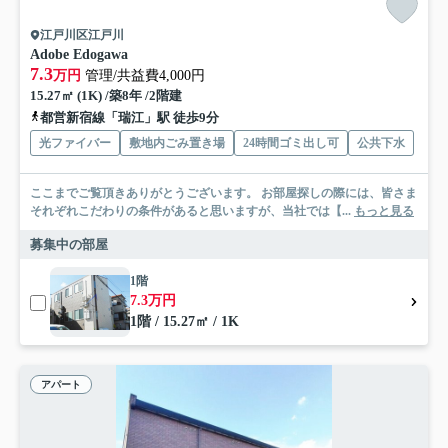
江戸川区江戸川
Adobe Edogawa
7.3
万円
管理/共益費4,000円
15.27㎡ (1K) /築8年 /2階建
都営新宿線「瑞江」駅 徒歩9分
光ファイバー
敷地内ごみ置き場
24時間ゴミ出し可
公共下水
ここまでご覧頂きありがとうございます。 お部屋探しの際には、皆さま
それぞれこだわりの条件があると思いますが、当社では【...
もっと見る
募集中の部屋
1階
7.3万円
1階 / 15.27㎡ / 1K
アパート