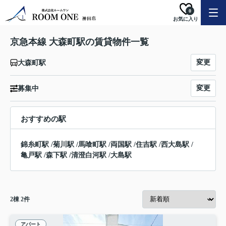
0
お気に入り
京急本線 大森町駅の賃貸物件一覧
変更
大森町駅
変更
募集中
おすすめの駅
錦糸町駅
/
菊川駅
/
馬喰町駅
/
両国駅
/
住吉駅
/
西大島駅
/
亀戸駅
/
森下駅
/
清澄白河駅
/
大島駅
2
棟
2
件
アパート