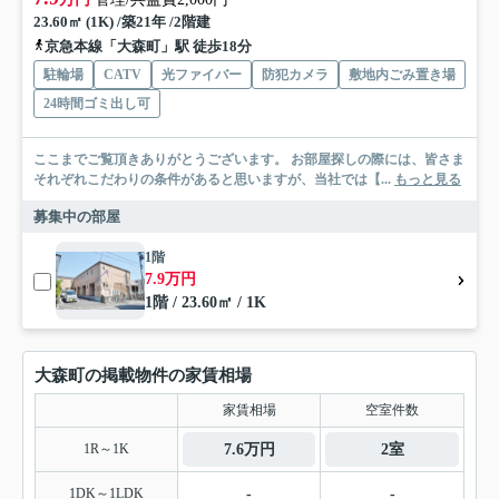
23.60㎡ (1K) /築21年 /2階建
京急本線「大森町」駅 徒歩18分
駐輪場
CATV
光ファイバー
防犯カメラ
敷地内ごみ置き場
24時間ゴミ出し可
ここまでご覧頂きありがとうございます。 お部屋探しの際には、皆さま
それぞれこだわりの条件があると思いますが、当社では【...
もっと見る
募集中の部屋
1階
7.9万円
1階 / 23.60㎡ / 1K
大森町の掲載物件の家賃相場
家賃相場
空室件数
1R～1K
7.6万円
2室
1DK～1LDK
-
-