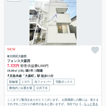
NEW
大田区大森西
フォンス大森西
7.3
万円
管理/共益費6,000円
18.00㎡ (1R) /築5年 /3階建
京急本線「大森町」駅 徒歩13分
駐輪場
CATV
光ファイバー
宅配ボックス
敷地内ごみ置き場
公共下水
ここまでご覧頂きありがとうございます。 お部屋探しの際には、皆さま
それぞれこだわりの条件があると思いますが、当社では【...
もっと見る