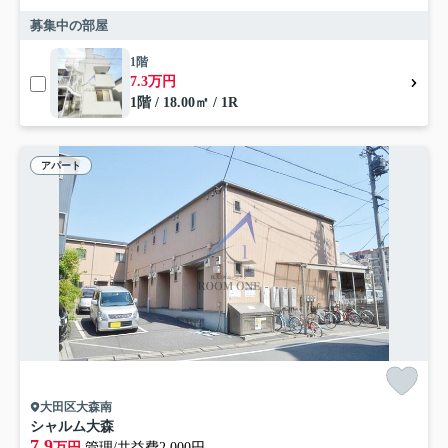
募集中の部屋
1階
7.3万円
1階 / 18.00㎡ / 1R
アパート
大田区大森南
シャルム大森
7.9
万円
管理/共益費2,000円