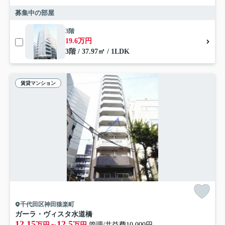
募集中の部屋
3階
19.6万円
3階 / 37.97㎡ / 1LDK
賃貸マンション
千代田区神田猿楽町
ガーラ・ヴィスタ水道橋
12.15
12.5
万円～
万円
管理/共益費10,000円