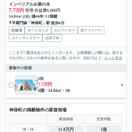
インペリアルお茶の水
7.7
万円
管理/共益費6,000円
14.84㎡ (1R) /築46年 /11階建
半蔵門線「神保町」駅 徒歩6分
駐輪場
オートロック
エレベーター
光ファイバー
コインランドリー
公共下水
ここまでご覧頂きありがとうございます。 お部屋探しの際には、皆さま
それぞれこだわりの条件があると思いますが、当社では【...
もっと見る
募集中の部屋
6階
7.7万円
6階 / 14.84㎡ / 1R
神保町の掲載物件の家賃相場
家賃相場
空室件数
1R～1K
11.8万円
5室