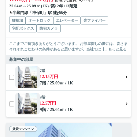
25.04㎡～25.09㎡ (1K) /築12年 /13階建
半蔵門線「神保町」駅 徒歩8分
駐輪場
オートロック
エレベーター
光ファイバー
宅配ボックス
防犯カメラ
ここまでご覧頂きありがとうございます。 お部屋探しの際には、皆さま
それぞれこだわりの条件があると思いますが、当社では【...
もっと見る
募集中の部屋
7階
12.15万円
7階 / 25.09㎡ / 1K
9階
12.5万円
9階 / 25.04㎡ / 1K
賃貸マンション