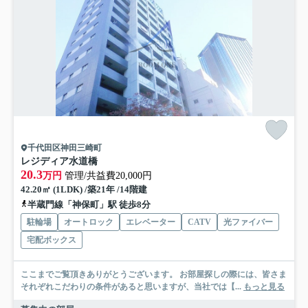
千代田区神田三崎町
レジディア水道橋
20.3
万円
管理/共益費20,000円
42.20㎡ (1LDK) /築21年 /14階建
半蔵門線「神保町」駅 徒歩8分
駐輪場
オートロック
エレベーター
CATV
光ファイバー
宅配ボックス
ここまでご覧頂きありがとうございます。 お部屋探しの際には、皆さま
それぞれこだわりの条件があると思いますが、当社では【...
もっと見る