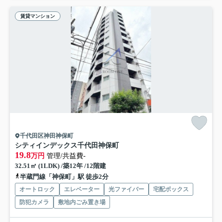
賃貸マンション
千代田区神田神保町
シティインデックス千代田神保町
19.8
万円
管理/共益費-
32.51㎡ (1LDK) /築12年 /12階建
半蔵門線「神保町」駅 徒歩2分
オートロック
エレベーター
光ファイバー
宅配ボックス
防犯カメラ
敷地内ごみ置き場