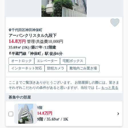
千代田区神田神保町
アーバンクリスタル九段下
14.8
万円
管理/共益費10,000円
35.69㎡ (1K) /築27年 /12階建
半蔵門線「神保町」駅 徒歩6分
オートロック
エレベーター
宅配ボックス
インターネット対応
防犯カメラ
敷地内ごみ置き場
ここまでご覧頂きありがとうございます。 お部屋探しの際には、皆さま
それぞれこだわりの条件があると思いますが、当社では【...
もっと見る
募集中の部屋
9階
14.8万円
9階 / 35.69㎡ / 1K