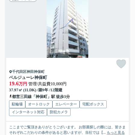
千代田区神田神保町
ベルジューレ神保町
19.6
万円
管理/共益費10,000円
37.97㎡ (1LDK) /築9年 /12階建
都営三田線「神保町」駅 徒歩3分
駐輪場
オートロック
エレベーター
宅配ボックス
インターネット対応
防犯カメラ
ここまでご覧頂きありがとうございます。 お部屋探しの際には、皆さま
それぞれこだわりの条件があると思いますが、当社では【...
もっと見る