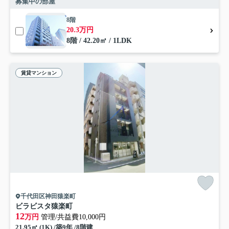
募集中の部屋
8階
20.3万円
8階 / 42.20㎡ / 1LDK
賃貸マンション
千代田区神田猿楽町
ビラビスタ猿楽町
12
万円
管理/共益費10,000円
21.95㎡ (1K) /築9年 /8階建