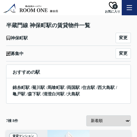
0
お気に入り
半蔵門線 神保町駅の賃貸物件一覧
変更
神保町駅
変更
募集中
おすすめの駅
錦糸町駅
/
菊川駅
/
馬喰町駅
/
両国駅
/
住吉駅
/
西大島駅
/
亀戸駅
/
森下駅
/
清澄白河駅
/
大島駅
7
棟
8
件
賃貸マンション