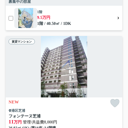
募集中の部屋
1階
9.5万円
1階 / 40.50㎡ / 1DK
賃貸マンション
NEW
港区芝浦
フォンテーヌ芝浦
11
万円
管理/共益費8,000円
26.02㎡ (1K) /築16年 /14階建