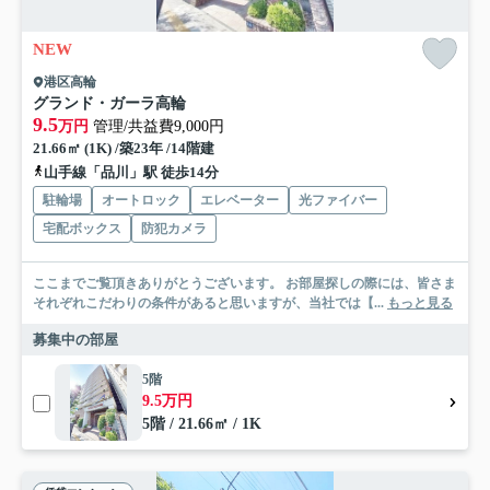
NEW
港区高輪
グランド・ガーラ高輪
9.5
万円
管理/共益費9,000円
21.66㎡ (1K) /築23年 /14階建
山手線「品川」駅 徒歩14分
駐輪場
オートロック
エレベーター
光ファイバー
宅配ボックス
防犯カメラ
ここまでご覧頂きありがとうございます。 お部屋探しの際には、皆さま
それぞれこだわりの条件があると思いますが、当社では【...
もっと見る
募集中の部屋
5階
9.5万円
5階 / 21.66㎡ / 1K