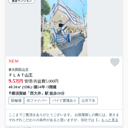
賃貸マンション
NEW
大田区山王
ＦＬＡＴ山王
9.5
万円
管理/共益費5,000円
40.50㎡ (1DK) /築54年 /3階建
横須賀線「西大井」駅 徒歩20分
駐輪場
光ファイバー
バイク置場あり
公共下水
ここまでご覧頂きありがとうございます。 お部屋探しの際には、皆さま
それぞれこだわりの条件があると思いますが、当社では【...
もっと見る