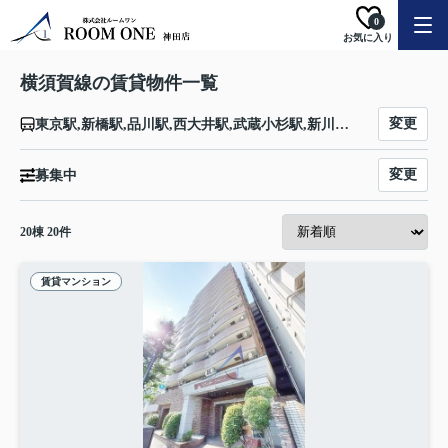
0
お気に入り
横須賀線の賃貸物件一覧
変更
東京駅,新橋駅,品川駅,西大井駅,武蔵小杉駅,新川崎駅,横浜駅,保土ケ谷駅,東戸塚駅,戸塚駅,大船駅,北鎌倉駅,鎌倉駅,逗子駅,東逗子駅,田浦駅,横須賀駅,衣笠駅,久里浜駅
変更
募集中
20
棟
20
件
賃貸マンション