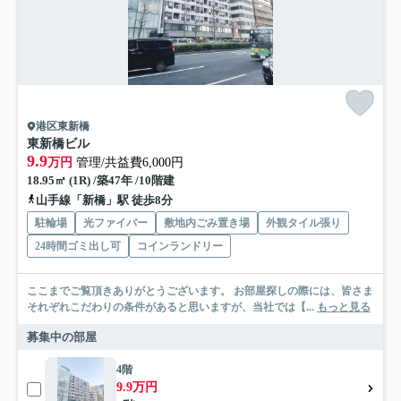
港区東新橋
東新橋ビル
9.9
万円
管理/共益費6,000円
18.95㎡ (1R) /築47年 /10階建
山手線「新橋」駅 徒歩8分
駐輪場
光ファイバー
敷地内ごみ置き場
外観タイル張り
24時間ゴミ出し可
コインランドリー
ここまでご覧頂きありがとうございます。 お部屋探しの際には、皆さま
それぞれこだわりの条件があると思いますが、当社では【...
もっと見る
募集中の部屋
4階
9.9万円