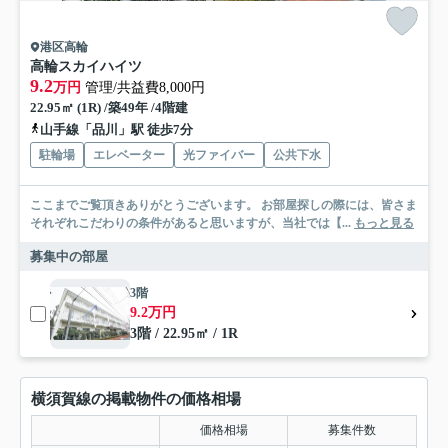
港区高輪
高輪スカイハイツ
9.2
万円
管理/共益費8,000円
22.95㎡ (1R) /築49年 /4階建
山手線「品川」駅 徒歩7分
駐輪場
エレベーター
光ファイバー
公共下水
ここまでご覧頂きありがとうございます。 お部屋探しの際には、皆さま
それぞれこだわりの条件があると思いますが、当社では【...
もっと見る
募集中の部屋
3階
9.2万円
3階 / 22.95㎡ / 1R
横須賀線の掲載物件の価格相場
価格相場
募集件数