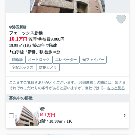
港区新橋
フェニックス新橋
10.1
万円
管理/共益費9,000円
18.99㎡ (1K) /築23年 /7階建
山手線「新橋」駅 徒歩10分
駐輪場
オートロック
エレベーター
光ファイバー
宅配ボックス
防犯カメラ
ここまでご覧頂きありがとうございます。 お部屋探しの際には、皆さま
それぞれこだわりの条件があると思いますが、当社では【...
もっと見る
募集中の部屋
3階
10.1万円
3階 / 18.99㎡ / 1K