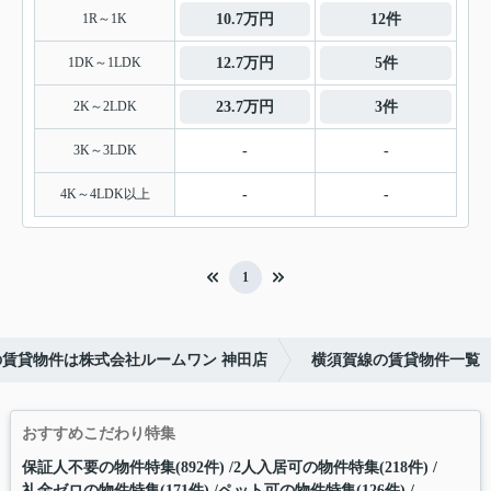
1R～1K
10.7万円
12件
1DK～1LDK
12.7万円
5件
2K～2LDK
23.7万円
3件
3K～3LDK
-
-
4K～4LDK以上
-
-
1
の賃貸物件は株式会社ルームワン 神田店
横須賀線の賃貸物件一覧
おすすめこだわり特集
保証人不要の物件特集(892件)
2人入居可の物件特集(218件)
礼金ゼロの物件特集(171件)
ペット可の物件特集(126件)