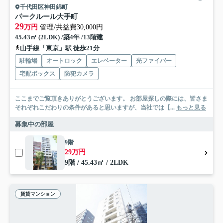
千代田区神田錦町
パークルール大手町
29
万円
管理/共益費30,000円
45.43㎡ (2LDK) /築4年 /13階建
山手線「東京」駅 徒歩21分
駐輪場
オートロック
エレベーター
光ファイバー
宅配ボックス
防犯カメラ
ここまでご覧頂きありがとうございます。 お部屋探しの際には、皆さま
それぞれこだわりの条件があると思いますが、当社では【...
もっと見る
募集中の部屋
9階
29万円
9階 / 45.43㎡ / 2LDK
賃貸マンション