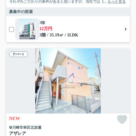
それぞれこだわりの条件があると思いますが、当社では【...
もっと見る
募集中の部屋
3階
12万円
3階 / 35.19㎡ / 1LDK
アパート
NEW
川崎市幸区北加瀬
アザレア