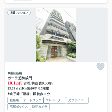
賃貸マンション
港区新橋
ガーラ芝御成門
10.1
万円
管理/共益費9,000円
23.09㎡ (1K) /築20年 /15階建
山手線「新橋」駅 徒歩11分
駐輪場
オートロック
エレベーター
光ファイバー
宅配ボックス
防犯カメラ