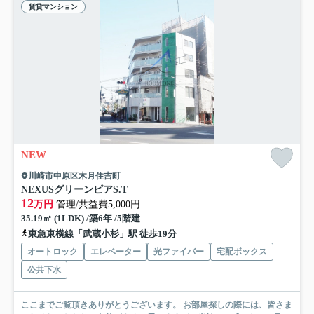
賃貸マンション
NEW
川崎市中原区木月住吉町
NEXUSグリーンピアS.T
12
万円
管理/共益費5,000円
35.19㎡ (1LDK) /築6年 /5階建
東急東横線「武蔵小杉」駅 徒歩19分
オートロック
エレベーター
光ファイバー
宅配ボックス
公共下水
ここまでご覧頂きありがとうございます。 お部屋探しの際には、皆さま