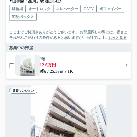
山手線「品川」駅 徒歩14分
駐輪場
オートロック
エレベーター
CATV
光ファイバー
宅配ボックス
ここまでご覧頂きありがとうございます。 お部屋探しの際には、皆さま
それぞれこだわりの条件があると思いますが、当社では【...
もっと見る
募集中の部屋
9階
12.6万円
9階 / 25.37㎡ / 1K
賃貸マンション