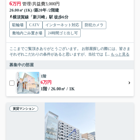
6
万円
管理/共益費3,000円
26.00㎡ (1K) /築20年 /2階建
横須賀線「新川崎」駅 徒歩6分
駐輪場
CATV
インターネット対応
防犯カメラ
敷地内ごみ置き場
24時間ゴミ出し可
ここまでご覧頂きありがとうございます。 お部屋探しの際には、皆さま
それぞれこだわりの条件があると思いますが、当社では【...
もっと見る
募集中の部屋
1階
6万円
1階 / 26.00㎡ / 1K
賃貸マンション