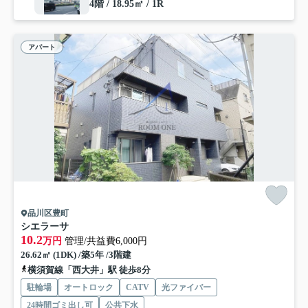
4階 / 18.95㎡ / 1R
アパート
品川区豊町
シエラーサ
10.2
万円
管理/共益費6,000円
26.62㎡ (1DK) /築5年 /3階建
横須賀線「西大井」駅 徒歩8分
駐輪場
オートロック
CATV
光ファイバー
24時間ゴミ出し可
公共下水