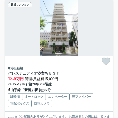
賃貸マンション
港区新橋
パレステュディオ汐留ＷＥＳＴ
13.5
万円
管理/共益費15,000円
24.15㎡ (1K) /築20年 /14階建
山手線「新橋」駅 徒歩7分
駐輪場
オートロック
エレベーター
光ファイバー
宅配ボックス
防犯カメラ
ここまでご覧頂きありがとうございます。 お部屋探しの際には、皆さま