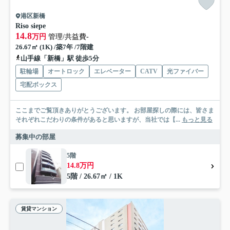
港区新橋
Riso siepe
14.8
万円
管理/共益費-
26.67㎡ (1K) /築7年 /7階建
山手線「新橋」駅 徒歩5分
駐輪場
オートロック
エレベーター
CATV
光ファイバー
宅配ボックス
ここまでご覧頂きありがとうございます。 お部屋探しの際には、皆さま
それぞれこだわりの条件があると思いますが、当社では【...
もっと見る
募集中の部屋
5階
14.8万円
5階 / 26.67㎡ / 1K
賃貸マンション