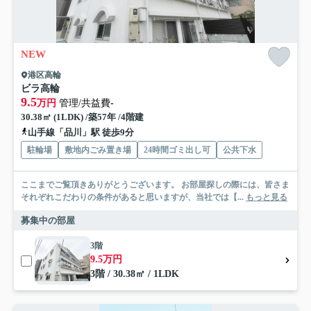
NEW
港区高輪
ビラ高輪
9.5
万円
管理/共益費-
30.38㎡ (1LDK) /築57年 /4階建
山手線「品川」駅 徒歩9分
駐輪場
敷地内ごみ置き場
24時間ゴミ出し可
公共下水
ここまでご覧頂きありがとうございます。 お部屋探しの際には、皆さま
それぞれこだわりの条件があると思いますが、当社では【...
もっと見る
募集中の部屋
3階
9.5万円
3階 / 30.38㎡ / 1LDK