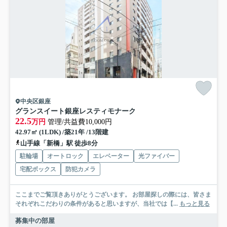
中央区銀座
グランスイート銀座レスティモナーク
22.5
万円
管理/共益費10,000円
42.97㎡ (1LDK) /築21年 /13階建
山手線「新橋」駅 徒歩8分
駐輪場
オートロック
エレベーター
光ファイバー
宅配ボックス
防犯カメラ
ここまでご覧頂きありがとうございます。 お部屋探しの際には、皆さま
それぞれこだわりの条件があると思いますが、当社では【...
もっと見る
募集中の部屋