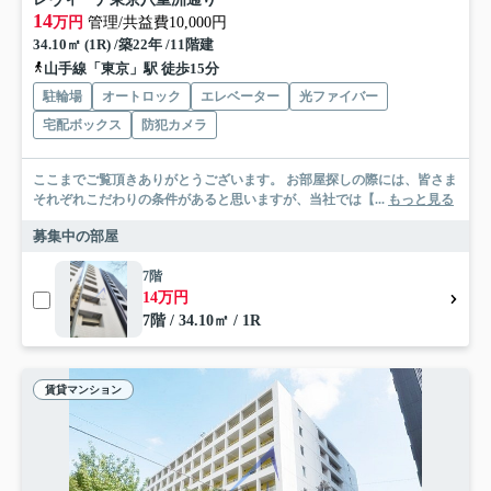
14
万円
管理/共益費10,000円
34.10㎡ (1R) /築22年 /11階建
山手線「東京」駅 徒歩15分
駐輪場
オートロック
エレベーター
光ファイバー
宅配ボックス
防犯カメラ
ここまでご覧頂きありがとうございます。 お部屋探しの際には、皆さま
それぞれこだわりの条件があると思いますが、当社では【...
もっと見る
募集中の部屋
7階
14万円
7階 / 34.10㎡ / 1R
賃貸マンション