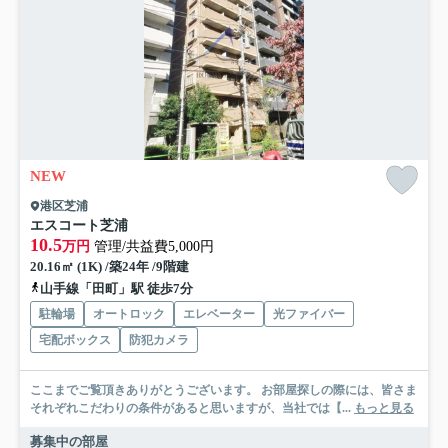
NEW
港区芝浦
エスコート芝浦
10.5
万円
管理/共益費5,000円
20.16㎡ (1K) /築24年 /9階建
山手線「田町」駅 徒歩7分
駐輪場
オートロック
エレベーター
光ファイバー
宅配ボックス
防犯カメラ
ここまでご覧頂きありがとうございます。 お部屋探しの際には、皆さま
それぞれこだわりの条件があると思いますが、当社では【...
もっと見る
募集中の部屋