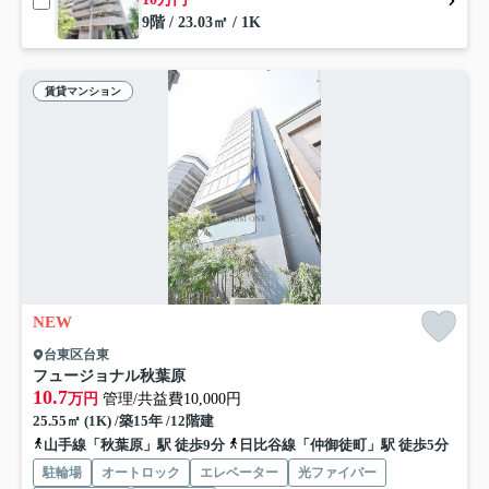
9階 / 23.03㎡ / 1K
賃貸マンション
NEW
台東区台東
フュージョナル秋葉原
10.7
万円
管理/共益費10,000円
25.55㎡ (1K) /築15年 /12階建
山手線「秋葉原」駅 徒歩9分
日比谷線「仲御徒町」駅 徒歩5分
駐輪場
オートロック
エレベーター
光ファイバー