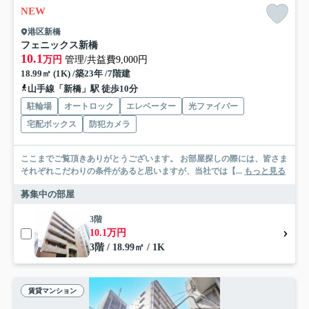
NEW
港区新橋
フェニックス新橋
10.1
万円
管理/共益費9,000円
18.99㎡ (1K) /築23年 /7階建
山手線「新橋」駅 徒歩10分
駐輪場
オートロック
エレベーター
光ファイバー
宅配ボックス
防犯カメラ
ここまでご覧頂きありがとうございます。 お部屋探しの際には、皆さま
それぞれこだわりの条件があると思いますが、当社では【...
もっと見る
募集中の部屋
3階
10.1万円
3階 / 18.99㎡ / 1K
賃貸マンション