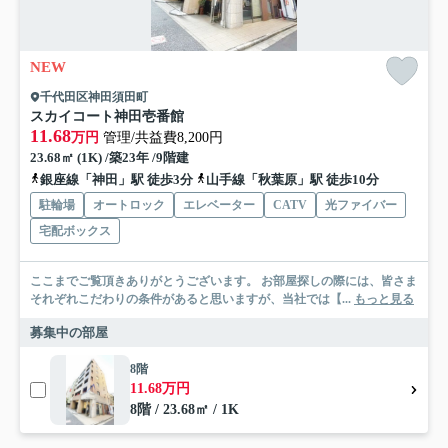
NEW
千代田区神田須田町
スカイコート神田壱番館
11.68
万円
管理/共益費8,200円
23.68㎡ (1K) /築23年 /9階建
銀座線「神田」駅 徒歩3分
山手線「秋葉原」駅 徒歩10分
駐輪場
オートロック
エレベーター
CATV
光ファイバー
宅配ボックス
ここまでご覧頂きありがとうございます。 お部屋探しの際には、皆さま
それぞれこだわりの条件があると思いますが、当社では【...
もっと見る
募集中の部屋
8階
11.68万円
8階 / 23.68㎡ / 1K