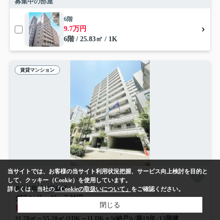
募集中の部屋
6階
9.7万円
6階 / 25.83㎡ / 1K
賃貸マンション
当サイトでは、お客様の当サイト利用状況把握、サービス向上検討を目的と
して、クッキー（Cookie）を使用しています。
千代田区神田多町
詳しくは、当社の
「Cookieの取扱いについて」
をご確認ください。
グランド・ガーラ神田
閉じる
14.4
27.5
万円～
万円
管理/共益費10,000円
31.70㎡～55.20㎡ (1DK～1LDK＋S(納戸)) /築19年 /13階建