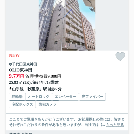
NEW
千代田区東神田
OLIO東神田
9.7
万円
管理/共益費9,000円
25.83㎡ (1K) /築24年 /13階建
山手線「秋葉原」駅 徒歩7分
駐輪場
オートロック
エレベーター
光ファイバー
宅配ボックス
防犯カメラ
ここまでご覧頂きありがとうございます。 お部屋探しの際には、皆さま
それぞれこだわりの条件があると思いますが、当社では【...
もっと見る