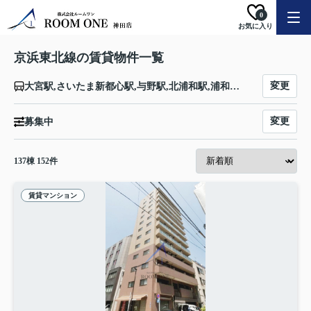
0
お気に入り
京浜東北線の賃貸物件一覧
変更
大宮駅,さいたま新都心駅,与野駅,北浦和駅,浦和駅,南浦和駅,蕨駅,西川口駅,川口駅,赤羽駅,東十条駅,王子駅,上中里駅,田端駅,西日暮里駅,日暮里駅,鶯谷駅,上野駅,御徒町駅,秋葉原駅,神田駅,東京駅,有楽町駅,新橋駅,浜松町駅,田町駅,高輪ゲートウェイ駅,品川駅,大井町駅,大森駅,蒲田駅,川崎駅,鶴見駅,新子安駅,東神奈川駅,横浜駅,桜木町駅,関内駅,石川町駅,山手駅,根岸駅,磯子駅,新杉田駅,洋光台駅,港南台駅,本郷台駅,大船駅
変更
募集中
137
棟
152
件
賃貸マンション