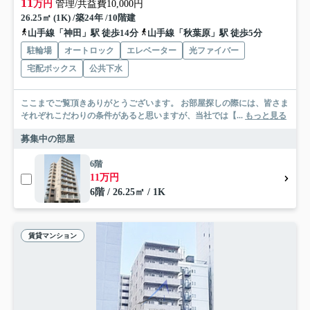
11
万円
管理/共益費10,000円
26.25㎡ (1K) /築24年 /10階建
山手線「神田」駅 徒歩14分
山手線「秋葉原」駅 徒歩5分
駐輪場
オートロック
エレベーター
光ファイバー
宅配ボックス
公共下水
ここまでご覧頂きありがとうございます。 お部屋探しの際には、皆さま
それぞれこだわりの条件があると思いますが、当社では【...
もっと見る
募集中の部屋
6階
11万円
6階 / 26.25㎡ / 1K
賃貸マンション