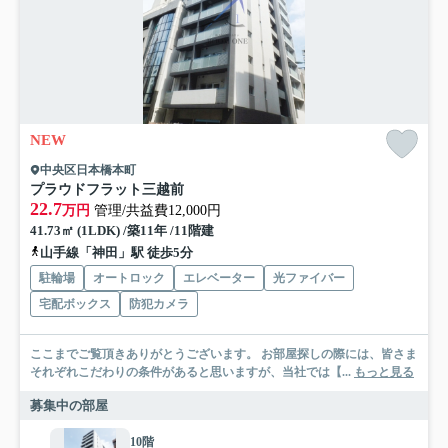
NEW
中央区日本橋本町
プラウドフラット三越前
22.7
万円
管理/共益費12,000円
41.73㎡ (1LDK) /築11年 /11階建
山手線「神田」駅 徒歩5分
駐輪場
オートロック
エレベーター
光ファイバー
宅配ボックス
防犯カメラ
ここまでご覧頂きありがとうございます。 お部屋探しの際には、皆さま
それぞれこだわりの条件があると思いますが、当社では【...
もっと見る
募集中の部屋
10階