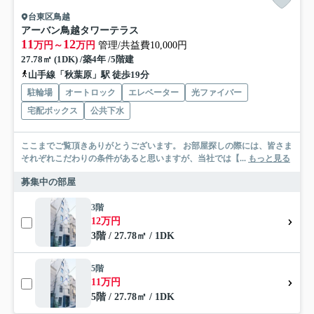
台東区鳥越
アーバン鳥越タワーテラス
11
12
万円～
万円
管理/共益費10,000円
27.78㎡ (1DK) /築4年 /5階建
山手線「秋葉原」駅 徒歩19分
駐輪場
オートロック
エレベーター
光ファイバー
宅配ボックス
公共下水
ここまでご覧頂きありがとうございます。 お部屋探しの際には、皆さま
それぞれこだわりの条件があると思いますが、当社では【...
もっと見る
募集中の部屋
3階
12万円
3階 / 27.78㎡ / 1DK
5階
11万円
5階 / 27.78㎡ / 1DK