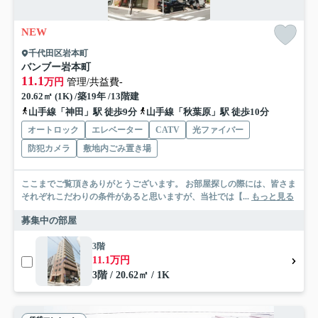
NEW
千代田区岩本町
バンブー岩本町
11.1
万円
管理/共益費-
20.62㎡ (1K) /築19年 /13階建
山手線「神田」駅 徒歩9分
山手線「秋葉原」駅 徒歩10分
オートロック
エレベーター
CATV
光ファイバー
防犯カメラ
敷地内ごみ置き場
ここまでご覧頂きありがとうございます。 お部屋探しの際には、皆さま
それぞれこだわりの条件があると思いますが、当社では【...
もっと見る
募集中の部屋
3階
11.1万円
3階 / 20.62㎡ / 1K