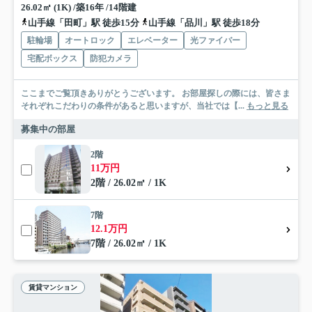
26.02㎡ (1K) /築16年 /14階建
山手線「田町」駅 徒歩15分
山手線「品川」駅 徒歩18分
駐輪場
オートロック
エレベーター
光ファイバー
宅配ボックス
防犯カメラ
ここまでご覧頂きありがとうございます。 お部屋探しの際には、皆さま
それぞれこだわりの条件があると思いますが、当社では【...
もっと見る
募集中の部屋
2階
11万円
2階 / 26.02㎡ / 1K
7階
12.1万円
7階 / 26.02㎡ / 1K
賃貸マンション