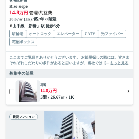
港区新橋
Riso siepe
14.8
万円
管理/共益費-
26.67㎡ (1K) /築7年 /7階建
山手線「新橋」駅 徒歩5分
駐輪場
オートロック
エレベーター
CATV
光ファイバー
宅配ボックス
ここまでご覧頂きありがとうございます。 お部屋探しの際には、皆さま
それぞれこだわりの条件があると思いますが、当社では【...
もっと見る
募集中の部屋
5階
14.8万円
5階 / 26.67㎡ / 1K
賃貸マンション