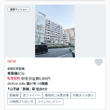
賃貸マンション
NEW
港区東新橋
東新橋ビル
9.9
万円
管理/共益費6,000円
18.95㎡ (1R) /築47年 /10階建
山手線「新橋」駅 徒歩8分
駐輪場
光ファイバー
敷地内ごみ置き場
外観タイル張り
24時間ゴミ出し可
コインランドリー