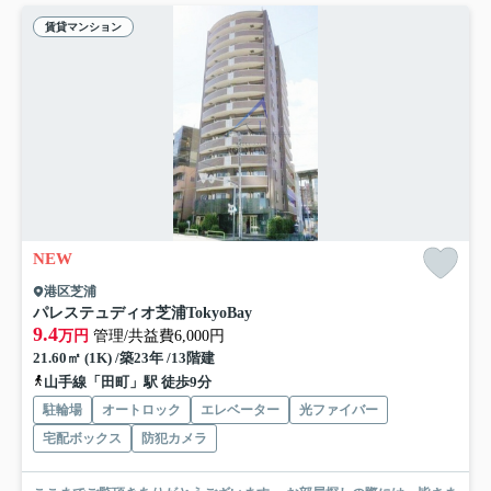
賃貸マンション
NEW
港区芝浦
パレステュディオ芝浦TokyoBay
9.4
万円
管理/共益費6,000円
21.60㎡ (1K) /築23年 /13階建
山手線「田町」駅 徒歩9分
駐輪場
オートロック
エレベーター
光ファイバー
宅配ボックス
防犯カメラ