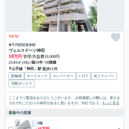
NEW
千代田区岩本町
ヴェルステージ神田
10
万円
管理/共益費10,000円
23.03㎡ (1K) /築24年 /10階建
山手線「神田」駅 徒歩12分
駐輪場
オートロック
エレベーター
CATV
光ファイバー
宅配ボックス
ここまでご覧頂きありがとうございます。 お部屋探しの際には、皆さま
それぞれこだわりの条件があると思いますが、当社では【...
もっと見る
募集中の部屋
9階
10万円