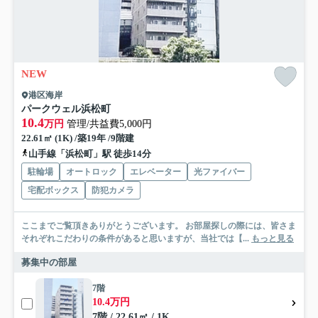
NEW
港区海岸
パークウェル浜松町
10.4
万円
管理/共益費5,000円
22.61㎡ (1K) /築19年 /9階建
山手線「浜松町」駅 徒歩14分
駐輪場
オートロック
エレベーター
光ファイバー
宅配ボックス
防犯カメラ
ここまでご覧頂きありがとうございます。 お部屋探しの際には、皆さま
それぞれこだわりの条件があると思いますが、当社では【...
もっと見る
募集中の部屋
7階
10.4万円
7階 / 22.61㎡ / 1K