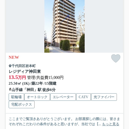
NEW
千代田区岩本町
レジディア神田東
13.5
万円
管理/共益費15,000円
25.50㎡ (1K) /築22年 /15階建
山手線「神田」駅 徒歩6分
駐輪場
オートロック
エレベーター
CATV
光ファイバー
宅配ボックス
ここまでご覧頂きありがとうございます。 お部屋探しの際には、皆さま
それぞれこだわりの条件があると思いますが、当社では【...
もっと見る