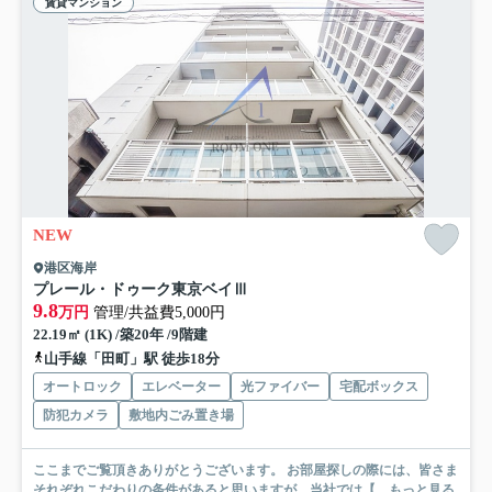
賃貸マンション
NEW
港区海岸
プレール・ドゥーク東京ベイⅢ
9.8
万円
管理/共益費5,000円
22.19㎡ (1K) /築20年 /9階建
山手線「田町」駅 徒歩18分
オートロック
エレベーター
光ファイバー
宅配ボックス
防犯カメラ
敷地内ごみ置き場
ここまでご覧頂きありがとうございます。 お部屋探しの際には、皆さま
それぞれこだわりの条件があると思いますが、当社では【...
もっと見る