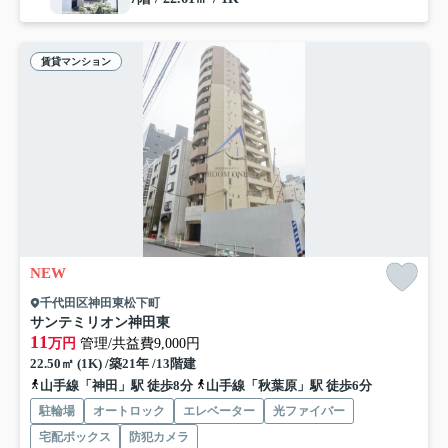
賃貸マンション
NEW
千代田区神田東松下町
サンテミリオン神田東
11
万円
管理/共益費9,000円
22.50㎡ (1K) /築21年 /13階建
山手線「神田」駅 徒歩8分
山手線「秋葉原」駅 徒歩6分
駐輪場
オートロック
エレベーター
光ファイバー
宅配ボックス
防犯カメラ