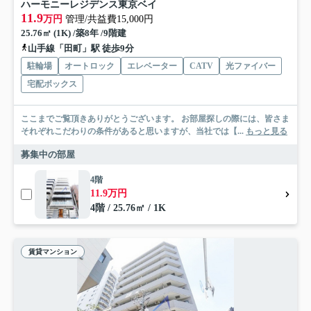
ハーモニーレジデンス東京ベイ
11.9
万円
管理/共益費15,000円
25.76㎡ (1K) /築8年 /9階建
山手線「田町」駅 徒歩9分
駐輪場
オートロック
エレベーター
CATV
光ファイバー
宅配ボックス
ここまでご覧頂きありがとうございます。 お部屋探しの際には、皆さま
それぞれこだわりの条件があると思いますが、当社では【...
もっと見る
募集中の部屋
4階
11.9万円
4階 / 25.76㎡ / 1K
賃貸マンション