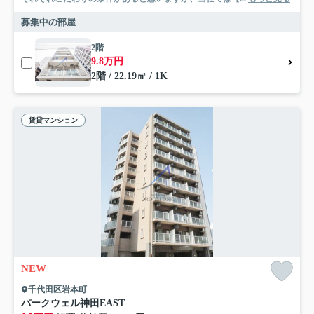
募集中の部屋
2階
9.8万円
2階 / 22.19㎡ / 1K
賃貸マンション
NEW
千代田区岩本町
パークウェル神田EAST