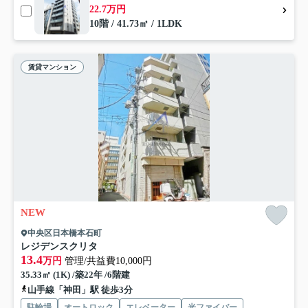
22.7万円
10階 / 41.73㎡ / 1LDK
賃貸マンション
NEW
中央区日本橋本石町
レジデンスクリタ
13.4
万円
管理/共益費10,000円
35.33㎡ (1K) /築22年 /6階建
山手線「神田」駅 徒歩3分
駐輪場
オートロック
エレベーター
光ファイバー