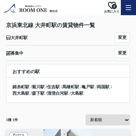
0
お気に入り
京浜東北線 大井町駅の賃貸物件一覧
変更
大井町駅
変更
募集中
おすすめの駅
錦糸町駅
/
菊川駅
/
住吉駅
/
馬喰町駅
/
亀戸駅
/
両国駅
/
西大島駅
/
森下駅
/
清澄白河駅
/
大島駅
1
棟
1
件
アパート